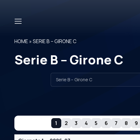
Skip to main content
HOME
»
SERIE B – GIRONE C
Serie B – Girone C
GIORNATE
1
2
3
4
5
6
7
8
9