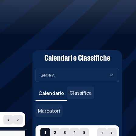
Calendari e Classifiche
Classifica
Calendario
Marcatori
‹
›
1
2
3
4
5
‹
›