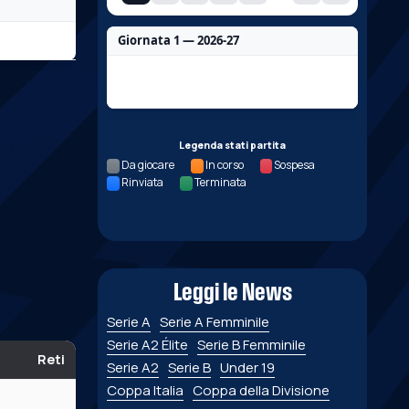
Giornata 1 — 2026-27
Nessun dato per questa giornata.
Legenda stati partita
Da giocare
In corso
Sospesa
Rinviata
Terminata
Leggi le News
Serie A
Serie A Femminile
Serie A2 Élite
Serie B Femminile
Reti
Serie A2
Serie B
Under 19
Coppa Italia
Coppa della Divisione