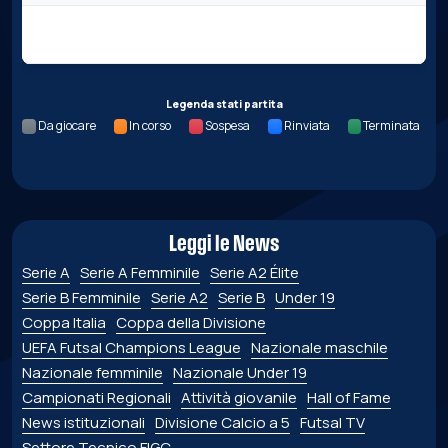
Nessun dato per questa giornata.
Legenda stati partita
Da giocare
In corso
Sospesa
Rinviata
Terminata
Leggi le News
Serie A
Serie A Femminile
Serie A2 Élite
Serie B Femminile
Serie A2
Serie B
Under 19
Coppa Italia
Coppa della Divisione
UEFA Futsal Champions League
Nazionale maschile
Nazionale femminile
Nazionale Under 19
Campionati Regionali
Attività giovanile
Hall of Fame
News istituzionali
Divisione Calcio a 5
Futsal TV
Settore Tecnico FIGC