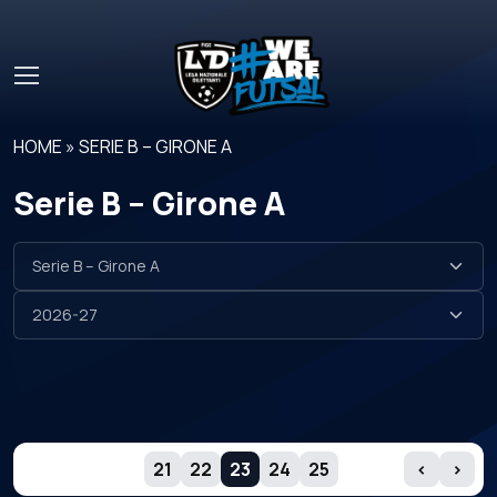
Skip to main content
HOME
»
SERIE B – GIRONE A
Serie B – Girone A
GIORNATE
21
22
23
24
25
‹
›