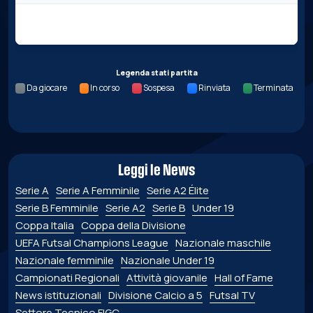
Nessun dato per questa giornata.
Legenda stati partita
Da giocare
In corso
Sospesa
Rinviata
Terminata
Leggi le News
Serie A
Serie A Femminile
Serie A2 Élite
Serie B Femminile
Serie A2
Serie B
Under 19
Coppa Italia
Coppa della Divisione
UEFA Futsal Champions League
Nazionale maschile
Nazionale femminile
Nazionale Under 19
Campionati Regionali
Attività giovanile
Hall of Fame
News istituzionali
Divisione Calcio a 5
Futsal TV
Settore Tecnico FIGC