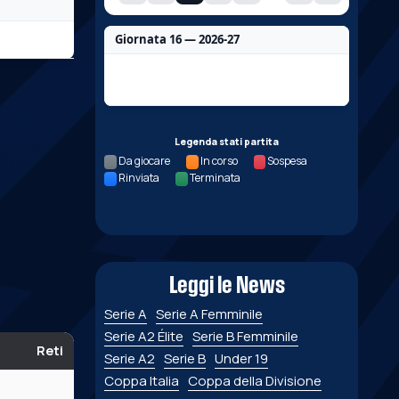
Giornata 16 — 2026-27
Nessun dato per questa giornata.
Legenda stati partita
Da giocare
In corso
Sospesa
Rinviata
Terminata
Leggi le News
Serie A
Serie A Femminile
Serie A2 Élite
Serie B Femminile
Reti
Serie A2
Serie B
Under 19
Coppa Italia
Coppa della Divisione