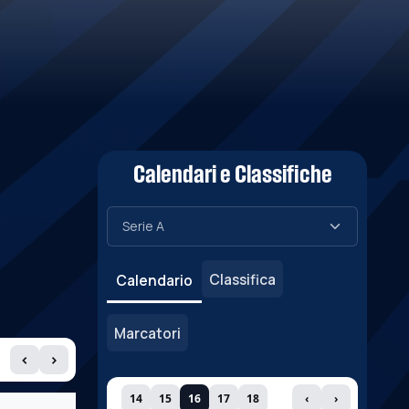
Calendari e Classifiche
Classifica
Calendario
Marcatori
‹
›
14
15
16
17
18
‹
›