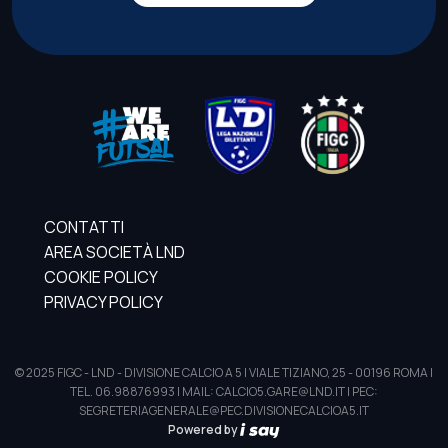
CONTATTI
AREA SOCIETÀ LND
COOKIE POLICY
PRIVACY POLICY
© 2025 FIGC - LND - DIVISIONE CALCIO A 5 | VIALE TIZIANO, 25 - 00196 ROMA |
TEL. 06.98876993 | MAIL: CALCIO5.GARE@LND.IT | PEC:
SEGRETERIAGENERALE@PEC.DIVISIONECALCIOA5.IT
Powered by