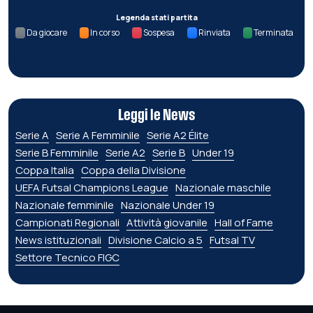
Legenda stati partita
Da giocare
In corso
Sospesa
Rinviata
Terminata
Leggi le News
Serie A
Serie A Femminile
Serie A2 Élite
Serie B Femminile
Serie A2
Serie B
Under 19
Coppa Italia
Coppa della Divisione
UEFA Futsal Champions League
Nazionale maschile
Nazionale femminile
Nazionale Under 19
Campionati Regionali
Attività giovanile
Hall of Fame
News istituzionali
Divisione Calcio a 5
Futsal TV
Settore Tecnico FIGC