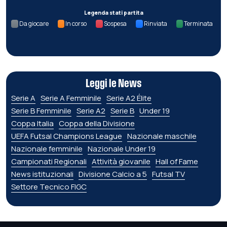
Legenda stati partita
Da giocare
In corso
Sospesa
Rinviata
Terminata
Leggi le News
Serie A
Serie A Femminile
Serie A2 Élite
Serie B Femminile
Serie A2
Serie B
Under 19
Coppa Italia
Coppa della Divisione
UEFA Futsal Champions League
Nazionale maschile
Nazionale femminile
Nazionale Under 19
Campionati Regionali
Attività giovanile
Hall of Fame
News istituzionali
Divisione Calcio a 5
Futsal TV
Settore Tecnico FIGC