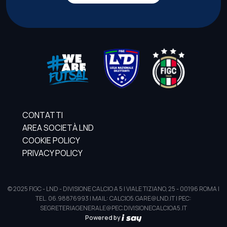
CONTATTI
AREA SOCIETÀ LND
COOKIE POLICY
PRIVACY POLICY
© 2025 FIGC - LND - DIVISIONE CALCIO A 5 | VIALE TIZIANO, 25 - 00196 ROMA |
TEL. 06.98876993 | MAIL: CALCIO5.GARE@LND.IT | PEC:
SEGRETERIAGENERALE@PEC.DIVISIONECALCIOA5.IT
Powered by