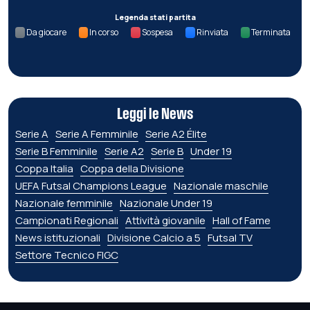
Legenda stati partita
Da giocare
In corso
Sospesa
Rinviata
Terminata
Leggi le News
Serie A
Serie A Femminile
Serie A2 Élite
Serie B Femminile
Serie A2
Serie B
Under 19
Coppa Italia
Coppa della Divisione
UEFA Futsal Champions League
Nazionale maschile
Nazionale femminile
Nazionale Under 19
Campionati Regionali
Attività giovanile
Hall of Fame
News istituzionali
Divisione Calcio a 5
Futsal TV
Settore Tecnico FIGC