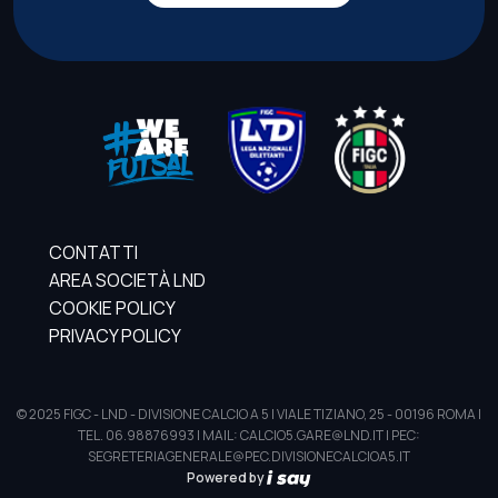
CONTATTI
AREA SOCIETÀ LND
COOKIE POLICY
PRIVACY POLICY
© 2025 FIGC - LND - DIVISIONE CALCIO A 5 | VIALE TIZIANO, 25 - 00196 ROMA |
TEL. 06.98876993 | MAIL: CALCIO5.GARE@LND.IT | PEC:
SEGRETERIAGENERALE@PEC.DIVISIONECALCIOA5.IT
Powered by