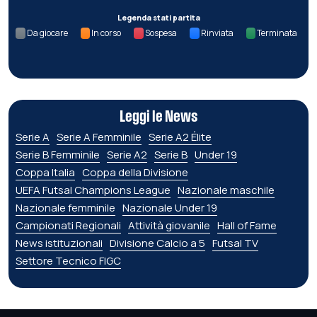
Legenda stati partita
Da giocare
In corso
Sospesa
Rinviata
Terminata
Leggi le News
Serie A
Serie A Femminile
Serie A2 Élite
Serie B Femminile
Serie A2
Serie B
Under 19
Coppa Italia
Coppa della Divisione
UEFA Futsal Champions League
Nazionale maschile
Nazionale femminile
Nazionale Under 19
Campionati Regionali
Attività giovanile
Hall of Fame
News istituzionali
Divisione Calcio a 5
Futsal TV
Settore Tecnico FIGC