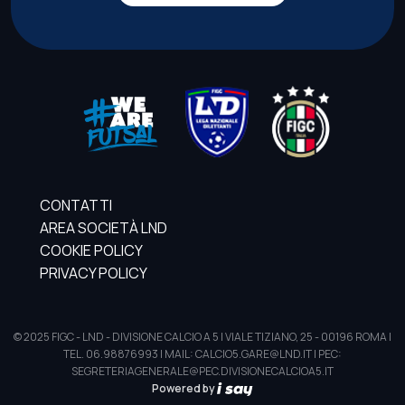
CONTATTI
AREA SOCIETÀ LND
COOKIE POLICY
PRIVACY POLICY
© 2025 FIGC - LND - DIVISIONE CALCIO A 5 | VIALE TIZIANO, 25 - 00196 ROMA |
TEL. 06.98876993 | MAIL: CALCIO5.GARE@LND.IT | PEC:
SEGRETERIAGENERALE@PEC.DIVISIONECALCIOA5.IT
Powered by