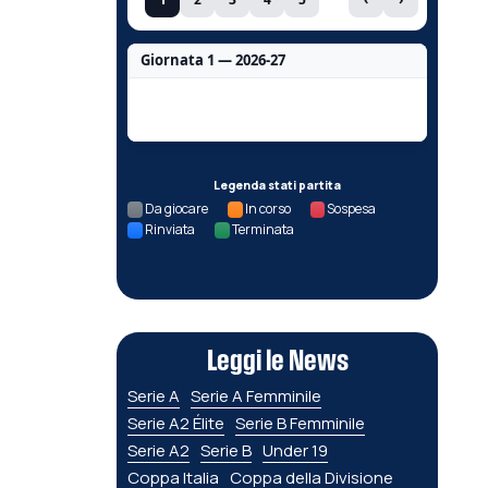
Giornata 1 — 2026-27
Nessun dato per questa giornata.
Legenda stati partita
Da giocare
In corso
Sospesa
Rinviata
Terminata
Leggi le News
Serie A
Serie A Femminile
Serie A2 Élite
Serie B Femminile
Serie A2
Serie B
Under 19
Coppa Italia
Coppa della Divisione