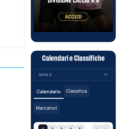
Calendari e Classifiche
Classifica
Calendario
Marcatori
1
2
3
4
5
‹
›