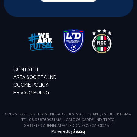
CONTATTI
AREA SOCIETÀ LND
COOKIE POLICY
PRIVACY POLICY
© 2025 FIGC - LND - DIVISIONE CALCIO A 5 | VIALE TIZIANO, 25 - 00196 ROMA |
TEL. 06.98876993 | MAIL: CALCIO5.GARE@LND.IT | PEC:
SEGRETERIAGENERALE@PEC.DIVISIONECALCIOA5.IT
Powered by