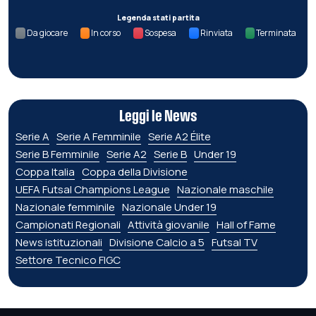
Legenda stati partita
Da giocare
In corso
Sospesa
Rinviata
Terminata
Leggi le News
Serie A
Serie A Femminile
Serie A2 Élite
Serie B Femminile
Serie A2
Serie B
Under 19
Coppa Italia
Coppa della Divisione
UEFA Futsal Champions League
Nazionale maschile
Nazionale femminile
Nazionale Under 19
Campionati Regionali
Attività giovanile
Hall of Fame
News istituzionali
Divisione Calcio a 5
Futsal TV
Settore Tecnico FIGC