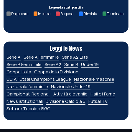
Legenda stati partita
Da giocare
In corso
Sospesa
Rinviata
Terminata
Leggi le News
Serie A
Serie A Femminile
Serie A2 Élite
Serie B Femminile
Serie A2
Serie B
Under 19
Coppa Italia
Coppa della Divisione
UEFA Futsal Champions League
Nazionale maschile
Nazionale femminile
Nazionale Under 19
Campionati Regionali
Attività giovanile
Hall of Fame
News istituzionali
Divisione Calcio a 5
Futsal TV
Settore Tecnico FIGC