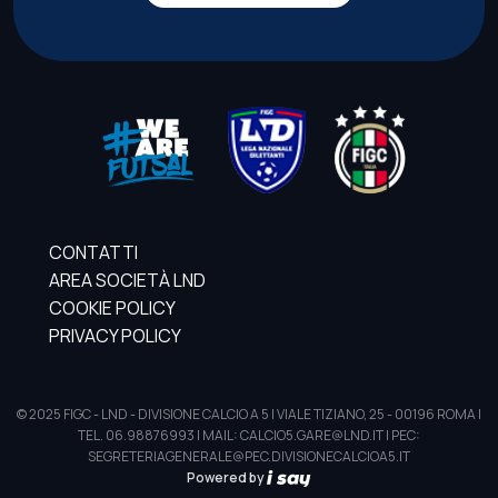
CONTATTI
AREA SOCIETÀ LND
COOKIE POLICY
PRIVACY POLICY
© 2025 FIGC - LND - DIVISIONE CALCIO A 5 | VIALE TIZIANO, 25 - 00196 ROMA |
TEL. 06.98876993 | MAIL: CALCIO5.GARE@LND.IT | PEC:
SEGRETERIAGENERALE@PEC.DIVISIONECALCIOA5.IT
Powered by