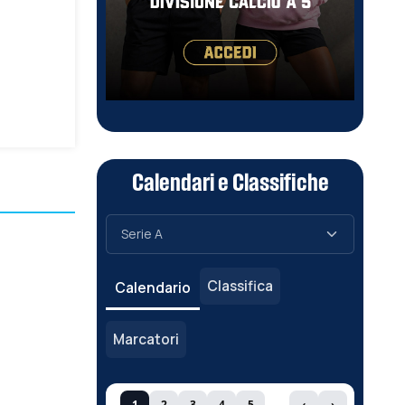
Calendari e Classifiche
Classifica
Calendario
Marcatori
1
2
3
4
5
‹
›