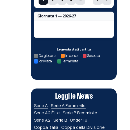
Giornata 1 — 2026-27
Nessun dato per questa giornata.
Legenda stati partita
Da giocare
In corso
Sospesa
Rinviata
Terminata
Leggi le News
Serie A
Serie A Femminile
Serie A2 Élite
Serie B Femminile
Serie A2
Serie B
Under 19
Coppa Italia
Coppa della Divisione