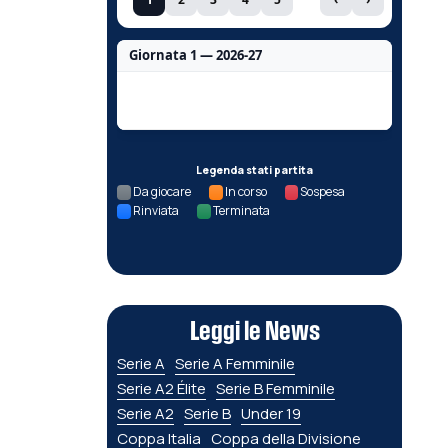
Giornata 1 — 2026-27
Nessun dato per questa giornata.
Legenda stati partita
Da giocare
In corso
Sospesa
Rinviata
Terminata
Leggi le News
Serie A
Serie A Femminile
Serie A2 Élite
Serie B Femminile
Serie A2
Serie B
Under 19
Coppa Italia
Coppa della Divisione