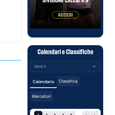
Calendari e Classifiche
Classifica
Calendario
Marcatori
1
2
3
4
5
‹
›