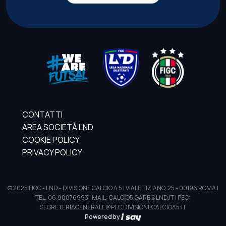
CONTATTI
AREA SOCIETÀ LND
COOKIE POLICY
PRIVACY POLICY
© 2025 FIGC - LND - DIVISIONE CALCIO A 5 | VIALE TIZIANO, 25 - 00196 ROMA |
TEL. 06.98876993 | MAIL: CALCIO5.GARE@LND.IT | PEC:
SEGRETERIAGENERALE@PEC.DIVISIONECALCIOA5.IT
Powered by