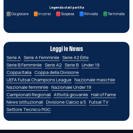
Legenda stati partita
Da giocare
In corso
Sospesa
Rinviata
Terminata
Leggi le News
Serie A
Serie A Femminile
Serie A2 Élite
Serie B Femminile
Serie A2
Serie B
Under 19
Coppa Italia
Coppa della Divisione
UEFA Futsal Champions League
Nazionale maschile
Nazionale femminile
Nazionale Under 19
Campionati Regionali
Attività giovanile
Hall of Fame
News istituzionali
Divisione Calcio a 5
Futsal TV
Settore Tecnico FIGC