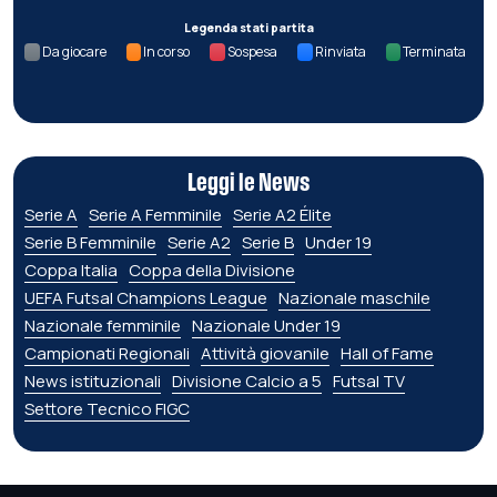
Legenda stati partita
Da giocare
In corso
Sospesa
Rinviata
Terminata
Leggi le News
Serie A
Serie A Femminile
Serie A2 Élite
Serie B Femminile
Serie A2
Serie B
Under 19
Coppa Italia
Coppa della Divisione
UEFA Futsal Champions League
Nazionale maschile
Nazionale femminile
Nazionale Under 19
Campionati Regionali
Attività giovanile
Hall of Fame
News istituzionali
Divisione Calcio a 5
Futsal TV
Settore Tecnico FIGC