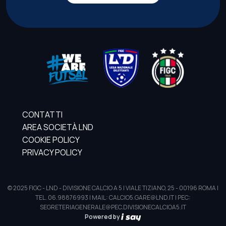
CONTATTI
AREA SOCIETÀ LND
COOKIE POLICY
PRIVACY POLICY
© 2025 FIGC - LND - DIVISIONE CALCIO A 5 | VIALE TIZIANO, 25 - 00196 ROMA |
TEL. 06.98876993 | MAIL: CALCIO5.GARE@LND.IT | PEC:
SEGRETERIAGENERALE@PEC.DIVISIONECALCIOA5.IT
Powered by