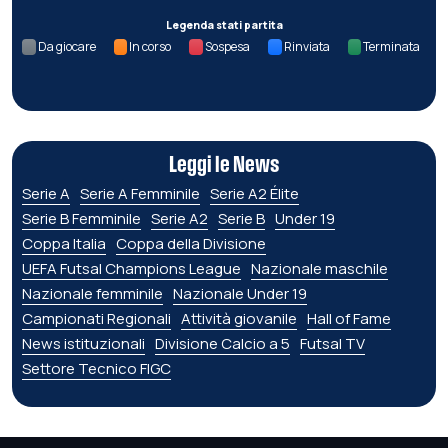
Legenda stati partita
Da giocare
In corso
Sospesa
Rinviata
Terminata
Leggi le News
Serie A
Serie A Femminile
Serie A2 Élite
Serie B Femminile
Serie A2
Serie B
Under 19
Coppa Italia
Coppa della Divisione
UEFA Futsal Champions League
Nazionale maschile
Nazionale femminile
Nazionale Under 19
Campionati Regionali
Attività giovanile
Hall of Fame
News istituzionali
Divisione Calcio a 5
Futsal TV
Settore Tecnico FIGC