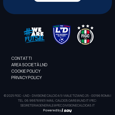
CONTATTI
AREA SOCIETÀ LND
COOKIE POLICY
PRIVACY POLICY
© 2025 FIGC - LND - DIVISIONE CALCIO A 5 | VIALE TIZIANO, 25 - 00196 ROMA |
TEL. 06.98876993 | MAIL: CALCIO5.GARE@LND.IT | PEC:
SEGRETERIAGENERALE@PEC.DIVISIONECALCIOA5.IT
Powered by