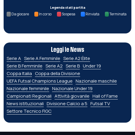
Legenda stati partita
Da giocare
In corso
Sospesa
Rinviata
Terminata
Leggi le News
Serie A
Serie A Femminile
Serie A2 Élite
Serie B Femminile
Serie A2
Serie B
Under 19
Coppa Italia
Coppa della Divisione
UEFA Futsal Champions League
Nazionale maschile
Nazionale femminile
Nazionale Under 19
Campionati Regionali
Attività giovanile
Hall of Fame
News istituzionali
Divisione Calcio a 5
Futsal TV
Settore Tecnico FIGC