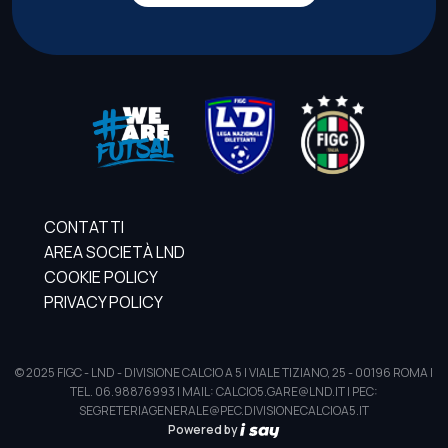
CONTATTI
AREA SOCIETÀ LND
COOKIE POLICY
PRIVACY POLICY
© 2025 FIGC - LND - DIVISIONE CALCIO A 5 | VIALE TIZIANO, 25 - 00196 ROMA |
TEL. 06.98876993 | MAIL: CALCIO5.GARE@LND.IT | PEC:
SEGRETERIAGENERALE@PEC.DIVISIONECALCIOA5.IT
Powered by