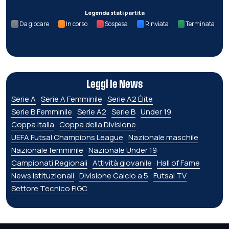
Legenda stati partita
Da giocare
In corso
Sospesa
Rinviata
Terminata
Leggi le News
Serie A
Serie A Femminile
Serie A2 Élite
Serie B Femminile
Serie A2
Serie B
Under 19
Coppa Italia
Coppa della Divisione
UEFA Futsal Champions League
Nazionale maschile
Nazionale femminile
Nazionale Under 19
Campionati Regionali
Attività giovanile
Hall of Fame
News istituzionali
Divisione Calcio a 5
Futsal TV
Settore Tecnico FIGC