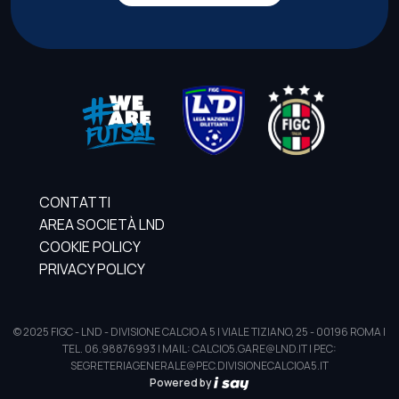
CONTATTI
AREA SOCIETÀ LND
COOKIE POLICY
PRIVACY POLICY
© 2025 FIGC - LND - DIVISIONE CALCIO A 5 | VIALE TIZIANO, 25 - 00196 ROMA |
TEL. 06.98876993 | MAIL: CALCIO5.GARE@LND.IT | PEC:
SEGRETERIAGENERALE@PEC.DIVISIONECALCIOA5.IT
Powered by