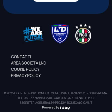
CONTATTI
AREA SOCIETÀ LND
COOKIE POLICY
PRIVACY POLICY
© 2025 FIGC - LND - DIVISIONE CALCIO A 5 | VIALE TIZIANO, 25 - 00196 ROMA |
TEL. 06.98876993 | MAIL: CALCIO5.GARE@LND.IT | PEC:
SEGRETERIAGENERALE@PEC.DIVISIONECALCIOA5.IT
Powered by