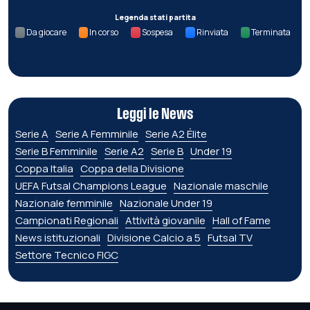
Legenda stati partita
Da giocare
In corso
Sospesa
Rinviata
Terminata
Leggi le News
Serie A
Serie A Femminile
Serie A2 Élite
Serie B Femminile
Serie A2
Serie B
Under 19
Coppa Italia
Coppa della Divisione
UEFA Futsal Champions League
Nazionale maschile
Nazionale femminile
Nazionale Under 19
Campionati Regionali
Attività giovanile
Hall of Fame
News istituzionali
Divisione Calcio a 5
Futsal TV
Settore Tecnico FIGC