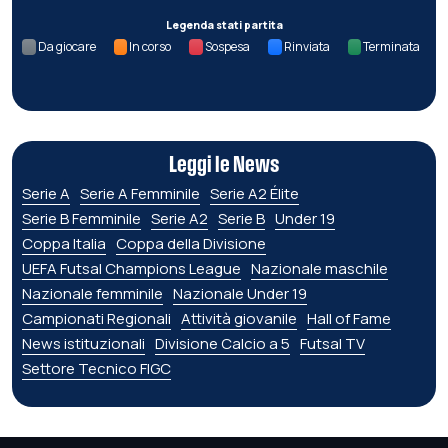
Legenda stati partita
Da giocare
In corso
Sospesa
Rinviata
Terminata
Leggi le News
Serie A
Serie A Femminile
Serie A2 Élite
Serie B Femminile
Serie A2
Serie B
Under 19
Coppa Italia
Coppa della Divisione
UEFA Futsal Champions League
Nazionale maschile
Nazionale femminile
Nazionale Under 19
Campionati Regionali
Attività giovanile
Hall of Fame
News istituzionali
Divisione Calcio a 5
Futsal TV
Settore Tecnico FIGC