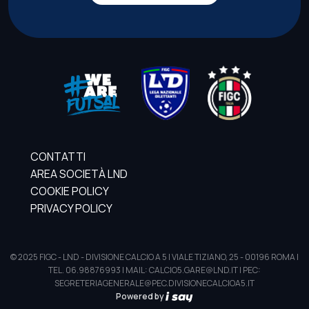
CONTATTI
AREA SOCIETÀ LND
COOKIE POLICY
PRIVACY POLICY
© 2025 FIGC - LND - DIVISIONE CALCIO A 5 | VIALE TIZIANO, 25 - 00196 ROMA |
TEL. 06.98876993 | MAIL: CALCIO5.GARE@LND.IT | PEC:
SEGRETERIAGENERALE@PEC.DIVISIONECALCIOA5.IT
Powered by