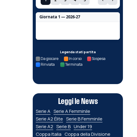
Giornata 1 — 2026-27
Nessun dato per questa giornata.
Legenda stati partita
Da giocare
In corso
Sospesa
Rinviata
Terminata
Leggi le News
Serie A
Serie A Femminile
Serie A2 Élite
Serie B Femminile
Serie A2
Serie B
Under 19
Coppa Italia
Coppa della Divisione