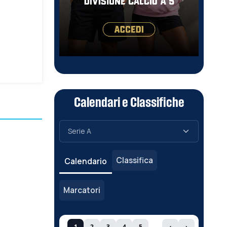
Calendari e Classifiche
Classifica
Calendario
Marcatori
1
2
3
4
5
‹
›