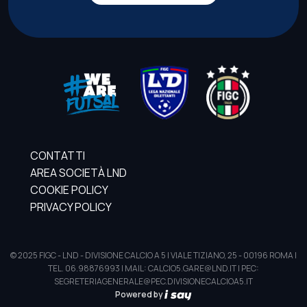
CONTATTI
AREA SOCIETÀ LND
COOKIE POLICY
PRIVACY POLICY
© 2025 FIGC - LND - DIVISIONE CALCIO A 5 | VIALE TIZIANO, 25 - 00196 ROMA |
TEL. 06.98876993 | MAIL: CALCIO5.GARE@LND.IT | PEC:
SEGRETERIAGENERALE@PEC.DIVISIONECALCIOA5.IT
Powered by