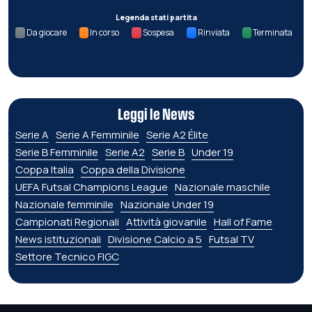
Legenda stati partita
Da giocare
In corso
Sospesa
Rinviata
Terminata
Leggi le News
Serie A
Serie A Femminile
Serie A2 Élite
Serie B Femminile
Serie A2
Serie B
Under 19
Coppa Italia
Coppa della Divisione
UEFA Futsal Champions League
Nazionale maschile
Nazionale femminile
Nazionale Under 19
Campionati Regionali
Attività giovanile
Hall of Fame
News istituzionali
Divisione Calcio a 5
Futsal TV
Settore Tecnico FIGC