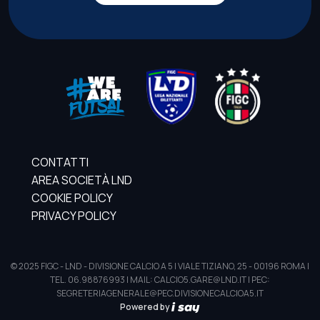
CONTATTI
AREA SOCIETÀ LND
COOKIE POLICY
PRIVACY POLICY
© 2025 FIGC - LND - DIVISIONE CALCIO A 5 | VIALE TIZIANO, 25 - 00196 ROMA |
TEL. 06.98876993 | MAIL: CALCIO5.GARE@LND.IT | PEC:
SEGRETERIAGENERALE@PEC.DIVISIONECALCIOA5.IT
Powered by