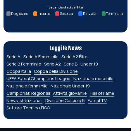
Legenda stati partita
Da giocare
In corso
Sospesa
Rinviata
Terminata
Leggi le News
Serie A
Serie A Femminile
Serie A2 Élite
Serie B Femminile
Serie A2
Serie B
Under 19
Coppa Italia
Coppa della Divisione
UEFA Futsal Champions League
Nazionale maschile
Nazionale femminile
Nazionale Under 19
Campionati Regionali
Attività giovanile
Hall of Fame
News istituzionali
Divisione Calcio a 5
Futsal TV
Settore Tecnico FIGC