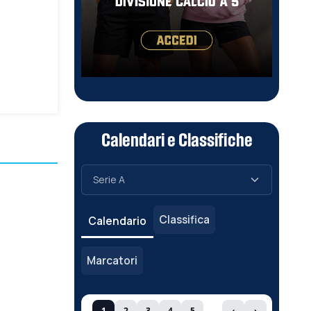
Calendari e Classifiche
Classifica
Calendario
Marcatori
1
2
3
4
5
‹
›