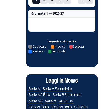
Giornata 1 — 2026-27
Nessun dato per questa giornata.
Legenda stati partita
Da giocare
In corso
Sospesa
Rinviata
Terminata
Leggi le News
Serie A
Serie A Femminile
Serie A2 Élite
Serie B Femminile
Serie A2
Serie B
Under 19
Coppa Italia
Coppa della Divisione