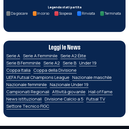
Legenda stati partita
Da giocare
In corso
Sospesa
Rinviata
Terminata
Leggi le News
Serie A
Serie A Femminile
Serie A2 Élite
Serie B Femminile
Serie A2
Serie B
Under 19
Coppa Italia
Coppa della Divisione
UEFA Futsal Champions League
Nazionale maschile
Nazionale femminile
Nazionale Under 19
Campionati Regionali
Attività giovanile
Hall of Fame
News istituzionali
Divisione Calcio a 5
Futsal TV
Settore Tecnico FIGC