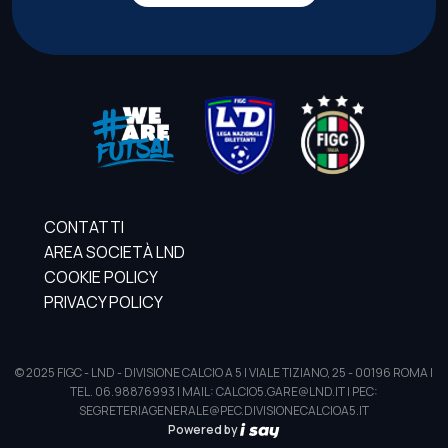
CONTATTI
AREA SOCIETÀ LND
COOKIE POLICY
PRIVACY POLICY
© 2025 FIGC - LND - DIVISIONE CALCIO A 5 | VIALE TIZIANO, 25 - 00196 ROMA |
TEL. 06.98876993 | MAIL: CALCIO5.GARE@LND.IT | PEC:
SEGRETERIAGENERALE@PEC.DIVISIONECALCIOA5.IT
Powered by