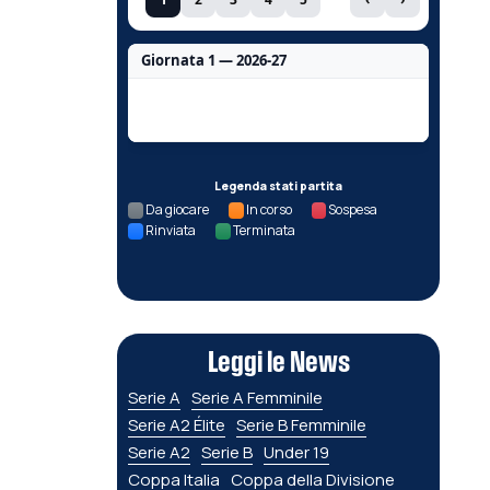
Giornata 1 — 2026-27
Nessun dato per questa giornata.
Legenda stati partita
Da giocare
In corso
Sospesa
Rinviata
Terminata
Leggi le News
Serie A
Serie A Femminile
Serie A2 Élite
Serie B Femminile
Serie A2
Serie B
Under 19
Coppa Italia
Coppa della Divisione