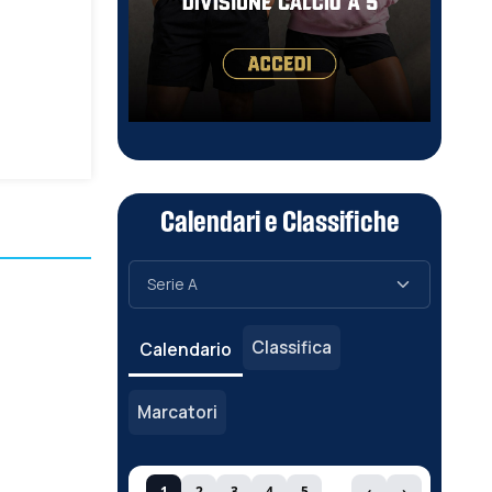
Calendari e Classifiche
Classifica
Calendario
Marcatori
1
2
3
4
5
‹
›