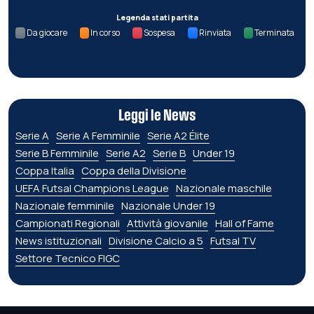
Legenda stati partita
Da giocare
In corso
Sospesa
Rinviata
Terminata
Leggi le News
Serie A
Serie A Femminile
Serie A2 Élite
Serie B Femminile
Serie A2
Serie B
Under 19
Coppa Italia
Coppa della Divisione
UEFA Futsal Champions League
Nazionale maschile
Nazionale femminile
Nazionale Under 19
Campionati Regionali
Attività giovanile
Hall of Fame
News istituzionali
Divisione Calcio a 5
Futsal TV
Settore Tecnico FIGC