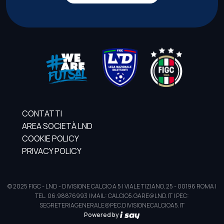
CONTATTI
AREA SOCIETÀ LND
COOKIE POLICY
PRIVACY POLICY
© 2025 FIGC - LND - DIVISIONE CALCIO A 5 | VIALE TIZIANO, 25 - 00196 ROMA |
TEL. 06.98876993 | MAIL: CALCIO5.GARE@LND.IT | PEC:
SEGRETERIAGENERALE@PEC.DIVISIONECALCIOA5.IT
Powered by