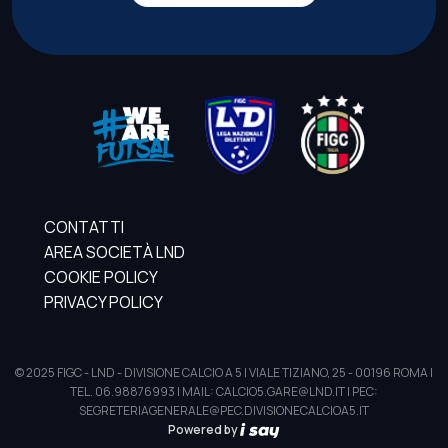
CONTATTI
AREA SOCIETÀ LND
COOKIE POLICY
PRIVACY POLICY
© 2025 FIGC - LND - DIVISIONE CALCIO A 5 | VIALE TIZIANO, 25 - 00196 ROMA |
TEL. 06.98876993 | MAIL: CALCIO5.GARE@LND.IT | PEC:
SEGRETERIAGENERALE@PEC.DIVISIONECALCIOA5.IT
Powered by