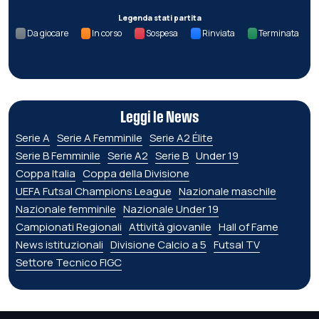
Legenda stati partita
Da giocare
In corso
Sospesa
Rinviata
Terminata
Leggi le News
Serie A
Serie A Femminile
Serie A2 Élite
Serie B Femminile
Serie A2
Serie B
Under 19
Coppa Italia
Coppa della Divisione
UEFA Futsal Champions League
Nazionale maschile
Nazionale femminile
Nazionale Under 19
Campionati Regionali
Attività giovanile
Hall of Fame
News istituzionali
Divisione Calcio a 5
Futsal TV
Settore Tecnico FIGC