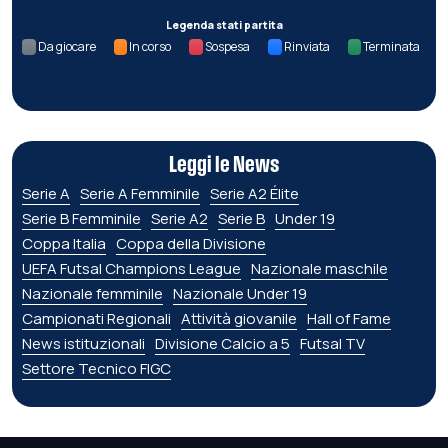
Legenda stati partita
Da giocare
In corso
Sospesa
Rinviata
Terminata
Leggi le News
Serie A
Serie A Femminile
Serie A2 Élite
Serie B Femminile
Serie A2
Serie B
Under 19
Coppa Italia
Coppa della Divisione
UEFA Futsal Champions League
Nazionale maschile
Nazionale femminile
Nazionale Under 19
Campionati Regionali
Attività giovanile
Hall of Fame
News istituzionali
Divisione Calcio a 5
Futsal TV
Settore Tecnico FIGC