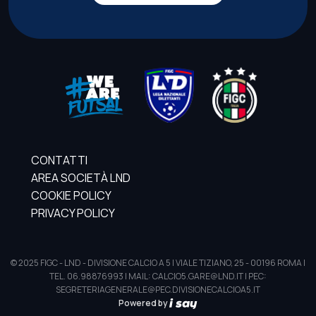
CONTATTI
AREA SOCIETÀ LND
COOKIE POLICY
PRIVACY POLICY
© 2025 FIGC - LND - DIVISIONE CALCIO A 5 | VIALE TIZIANO, 25 - 00196 ROMA |
TEL. 06.98876993 | MAIL: CALCIO5.GARE@LND.IT | PEC:
SEGRETERIAGENERALE@PEC.DIVISIONECALCIOA5.IT
Powered by