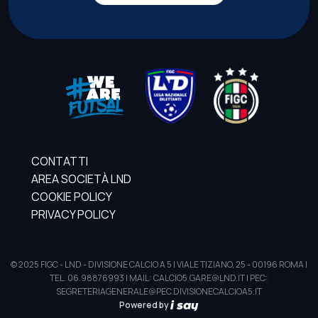
CONTATTI
AREA SOCIETÀ LND
COOKIE POLICY
PRIVACY POLICY
© 2025 FIGC - LND - DIVISIONE CALCIO A 5 | VIALE TIZIANO, 25 - 00196 ROMA |
TEL. 06.98876993 | MAIL: CALCIO5.GARE@LND.IT | PEC:
SEGRETERIAGENERALE@PEC.DIVISIONECALCIOA5.IT
Powered by