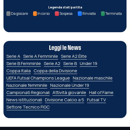
Legenda stati partita
Da giocare
In corso
Sospesa
Rinviata
Terminata
Leggi le News
Serie A
Serie A Femminile
Serie A2 Élite
Serie B Femminile
Serie A2
Serie B
Under 19
Coppa Italia
Coppa della Divisione
UEFA Futsal Champions League
Nazionale maschile
Nazionale femminile
Nazionale Under 19
Campionati Regionali
Attività giovanile
Hall of Fame
News istituzionali
Divisione Calcio a 5
Futsal TV
Settore Tecnico FIGC