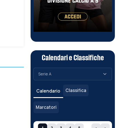
Calendari e Classifiche
Classifica
Calendario
Marcatori
1
2
3
4
5
‹
›