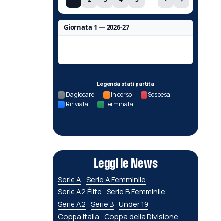
Giornata 1 — 2026-27
Nessun dato per questa giornata.
Legenda stati partita
Da giocare
In corso
Sospesa
Rinviata
Terminata
Leggi le News
Serie A
Serie A Femminile
Serie A2 Élite
Serie B Femminile
Serie A2
Serie B
Under 19
Coppa Italia
Coppa della Divisione