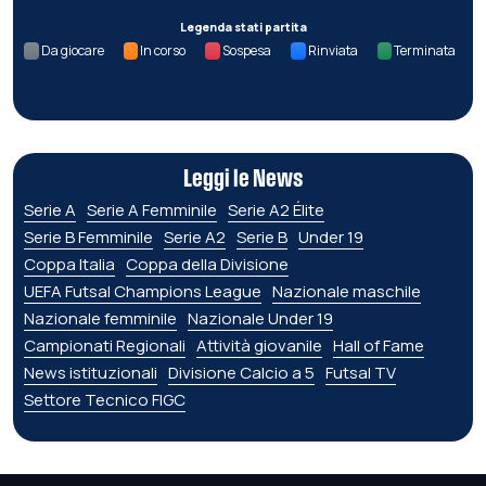
Legenda stati partita
Da giocare
In corso
Sospesa
Rinviata
Terminata
Leggi le News
Serie A
Serie A Femminile
Serie A2 Élite
Serie B Femminile
Serie A2
Serie B
Under 19
Coppa Italia
Coppa della Divisione
UEFA Futsal Champions League
Nazionale maschile
Nazionale femminile
Nazionale Under 19
Campionati Regionali
Attività giovanile
Hall of Fame
News istituzionali
Divisione Calcio a 5
Futsal TV
Settore Tecnico FIGC