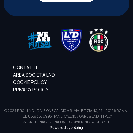
CONTATTI
AREA SOCIETÀ LND
COOKIE POLICY
PRIVACY POLICY
© 2025 FIGC - LND - DIVISIONE CALCIO A 5 | VIALE TIZIANO, 25 - 00196 ROMA |
TEL. 06.98876993 | MAIL: CALCIO5.GARE@LND.IT | PEC:
SEGRETERIAGENERALE@PEC.DIVISIONECALCIOA5.IT
Powered by