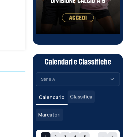
Calendari e Classifiche
Classifica
Calendario
Marcatori
1
2
3
4
5
‹
›