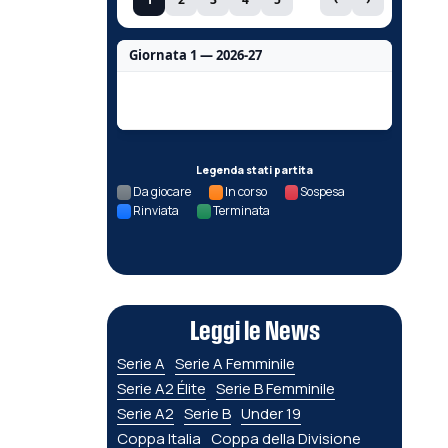
Giornata 1 — 2026-27
Nessun dato per questa giornata.
Legenda stati partita
Da giocare
In corso
Sospesa
Rinviata
Terminata
Leggi le News
Serie A
Serie A Femminile
Serie A2 Élite
Serie B Femminile
Serie A2
Serie B
Under 19
Coppa Italia
Coppa della Divisione