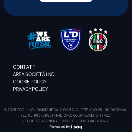
CONTATTI
AREA SOCIETÀ LND
COOKIE POLICY
PRIVACY POLICY
© 2025 FIGC - LND - DIVISIONE CALCIO A 5 | VIALE TIZIANO, 25 - 00196 ROMA |
TEL. 06.98876993 | MAIL: CALCIO5.GARE@LND.IT | PEC:
SEGRETERIAGENERALE@PEC.DIVISIONECALCIOA5.IT
Powered by