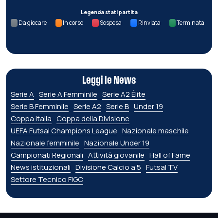
Legenda stati partita
Da giocare
In corso
Sospesa
Rinviata
Terminata
Leggi le News
Serie A
Serie A Femminile
Serie A2 Élite
Serie B Femminile
Serie A2
Serie B
Under 19
Coppa Italia
Coppa della Divisione
UEFA Futsal Champions League
Nazionale maschile
Nazionale femminile
Nazionale Under 19
Campionati Regionali
Attività giovanile
Hall of Fame
News istituzionali
Divisione Calcio a 5
Futsal TV
Settore Tecnico FIGC