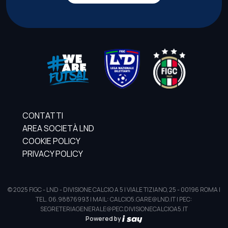
CONTATTI
AREA SOCIETÀ LND
COOKIE POLICY
PRIVACY POLICY
© 2025 FIGC - LND - DIVISIONE CALCIO A 5 | VIALE TIZIANO, 25 - 00196 ROMA |
TEL. 06.98876993 | MAIL: CALCIO5.GARE@LND.IT | PEC:
SEGRETERIAGENERALE@PEC.DIVISIONECALCIOA5.IT
Powered by