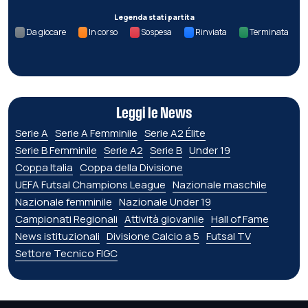
Legenda stati partita
Da giocare
In corso
Sospesa
Rinviata
Terminata
Leggi le News
Serie A
Serie A Femminile
Serie A2 Élite
Serie B Femminile
Serie A2
Serie B
Under 19
Coppa Italia
Coppa della Divisione
UEFA Futsal Champions League
Nazionale maschile
Nazionale femminile
Nazionale Under 19
Campionati Regionali
Attività giovanile
Hall of Fame
News istituzionali
Divisione Calcio a 5
Futsal TV
Settore Tecnico FIGC