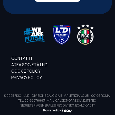
CONTATTI
AREA SOCIETÀ LND
COOKIE POLICY
PRIVACY POLICY
© 2025 FIGC - LND - DIVISIONE CALCIO A 5 | VIALE TIZIANO, 25 - 00196 ROMA |
TEL. 06.98876993 | MAIL: CALCIO5.GARE@LND.IT | PEC:
SEGRETERIAGENERALE@PEC.DIVISIONECALCIOA5.IT
Powered by