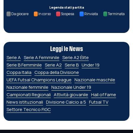
Legenda stati partita
Da giocare
In corso
Sospesa
Rinviata
Terminata
Leggi le News
Serie A
Serie A Femminile
Serie A2 Élite
Serie B Femminile
Serie A2
Serie B
Under 19
Coppa Italia
Coppa della Divisione
UEFA Futsal Champions League
Nazionale maschile
Nazionale femminile
Nazionale Under 19
Campionati Regionali
Attività giovanile
Hall of Fame
News istituzionali
Divisione Calcio a 5
Futsal TV
Settore Tecnico FIGC