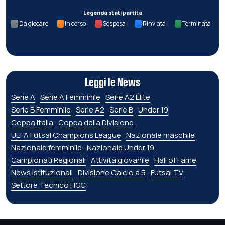
Legenda stati partita
Da giocare
In corso
Sospesa
Rinviata
Terminata
Leggi le News
Serie A
Serie A Femminile
Serie A2 Élite
Serie B Femminile
Serie A2
Serie B
Under 19
Coppa Italia
Coppa della Divisione
UEFA Futsal Champions League
Nazionale maschile
Nazionale femminile
Nazionale Under 19
Campionati Regionali
Attività giovanile
Hall of Fame
News istituzionali
Divisione Calcio a 5
Futsal TV
Settore Tecnico FIGC