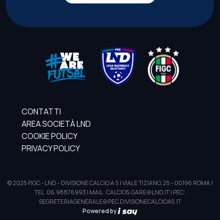
CONTATTI
AREA SOCIETÀ LND
COOKIE POLICY
PRIVACY POLICY
© 2025 FIGC - LND - DIVISIONE CALCIO A 5 | VIALE TIZIANO, 25 - 00196 ROMA |
TEL. 06.98876993 | MAIL: CALCIO5.GARE@LND.IT | PEC:
SEGRETERIAGENERALE@PEC.DIVISIONECALCIOA5.IT
Powered by