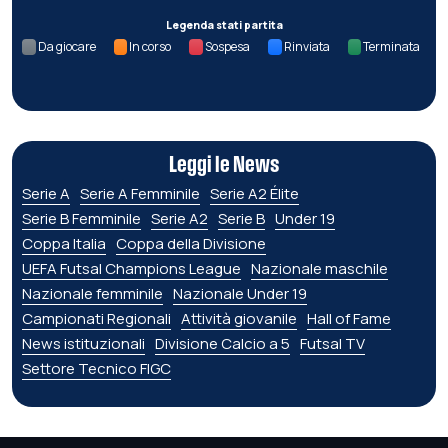
Legenda stati partita
Da giocare
In corso
Sospesa
Rinviata
Terminata
Leggi le News
Serie A
Serie A Femminile
Serie A2 Élite
Serie B Femminile
Serie A2
Serie B
Under 19
Coppa Italia
Coppa della Divisione
UEFA Futsal Champions League
Nazionale maschile
Nazionale femminile
Nazionale Under 19
Campionati Regionali
Attività giovanile
Hall of Fame
News istituzionali
Divisione Calcio a 5
Futsal TV
Settore Tecnico FIGC