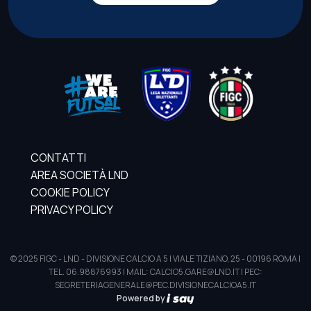
CONTATTI
AREA SOCIETÀ LND
COOKIE POLICY
PRIVACY POLICY
© 2025 FIGC - LND - DIVISIONE CALCIO A 5 | VIALE TIZIANO, 25 - 00196 ROMA |
TEL. 06.98876993 | MAIL: CALCIO5.GARE@LND.IT | PEC:
SEGRETERIAGENERALE@PEC.DIVISIONECALCIOA5.IT
Powered by