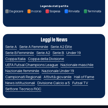
Legenda stati partita
Da giocare
In corso
Sospesa
Rinviata
Terminata
Leggi le News
Serie A
Serie A Femminile
Serie A2 Élite
Serie B Femminile
Serie A2
Serie B
Under 19
Coppa Italia
Coppa della Divisione
UEFA Futsal Champions League
Nazionale maschile
Nazionale femminile
Nazionale Under 19
Campionati Regionali
Attività giovanile
Hall of Fame
News istituzionali
Divisione Calcio a 5
Futsal TV
Settore Tecnico FIGC