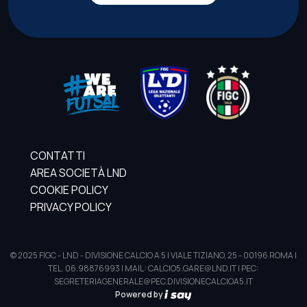
CONTATTI
AREA SOCIETÀ LND
COOKIE POLICY
PRIVACY POLICY
© 2025 FIGC - LND - DIVISIONE CALCIO A 5 | VIALE TIZIANO, 25 - 00196 ROMA |
TEL. 06.98876993 | MAIL: CALCIO5.GARE@LND.IT | PEC:
SEGRETERIAGENERALE@PEC.DIVISIONECALCIOA5.IT
Powered by