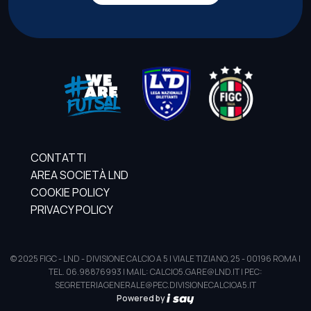
CONTATTI
AREA SOCIETÀ LND
COOKIE POLICY
PRIVACY POLICY
© 2025 FIGC - LND - DIVISIONE CALCIO A 5 | VIALE TIZIANO, 25 - 00196 ROMA |
TEL. 06.98876993 | MAIL: CALCIO5.GARE@LND.IT | PEC:
SEGRETERIAGENERALE@PEC.DIVISIONECALCIOA5.IT
Powered by