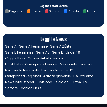
Legenda stati partita
Da giocare
In corso
Sospesa
Rinviata
Terminata
Leggi le News
Serie A
Serie A Femminile
Serie A2 Élite
Serie B Femminile
Serie A2
Serie B
Under 19
Coppa Italia
Coppa della Divisione
UEFA Futsal Champions League
Nazionale maschile
Nazionale femminile
Nazionale Under 19
Campionati Regionali
Attività giovanile
Hall of Fame
News istituzionali
Divisione Calcio a 5
Futsal TV
Settore Tecnico FIGC