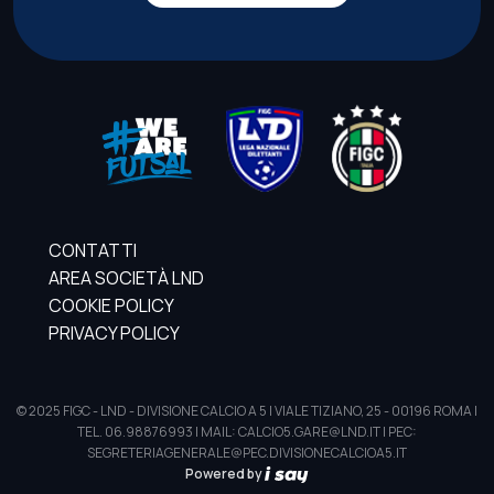
CONTATTI
AREA SOCIETÀ LND
COOKIE POLICY
PRIVACY POLICY
© 2025 FIGC - LND - DIVISIONE CALCIO A 5 | VIALE TIZIANO, 25 - 00196 ROMA |
TEL. 06.98876993 | MAIL: CALCIO5.GARE@LND.IT | PEC:
SEGRETERIAGENERALE@PEC.DIVISIONECALCIOA5.IT
Powered by