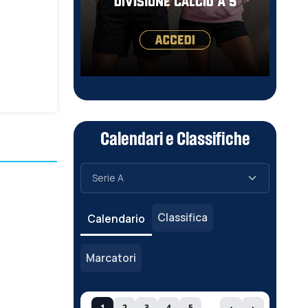
Calendari e Classifiche
Classifica
Calendario
Marcatori
1
2
3
4
5
‹
›