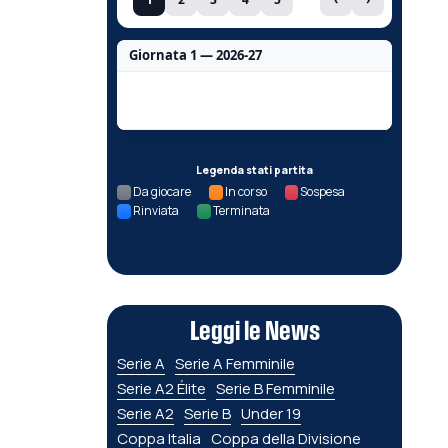
Giornata 1 — 2026-27
Nessun dato per questa giornata.
Legenda stati partita
Da giocare
In corso
Sospesa
Rinviata
Terminata
Leggi le News
Serie A
Serie A Femminile
Serie A2 Élite
Serie B Femminile
Serie A2
Serie B
Under 19
Coppa Italia
Coppa della Divisione