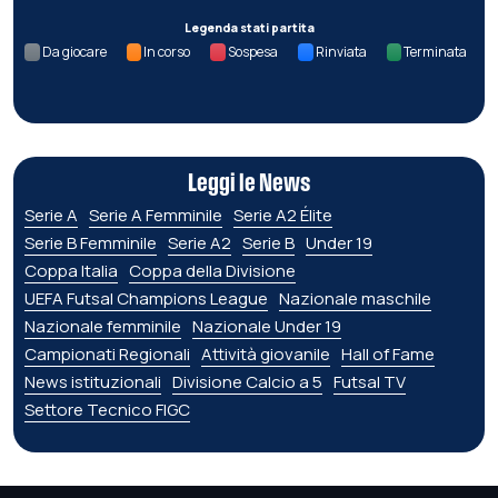
Legenda stati partita
Da giocare
In corso
Sospesa
Rinviata
Terminata
Leggi le News
Serie A
Serie A Femminile
Serie A2 Élite
Serie B Femminile
Serie A2
Serie B
Under 19
Coppa Italia
Coppa della Divisione
UEFA Futsal Champions League
Nazionale maschile
Nazionale femminile
Nazionale Under 19
Campionati Regionali
Attività giovanile
Hall of Fame
News istituzionali
Divisione Calcio a 5
Futsal TV
Settore Tecnico FIGC