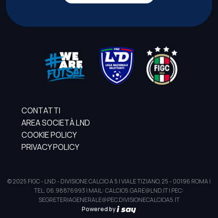
CONTATTI
AREA SOCIETÀ LND
COOKIE POLICY
PRIVACY POLICY
© 2025 FIGC - LND - DIVISIONE CALCIO A 5 | VIALE TIZIANO, 25 - 00196 ROMA |
TEL. 06.98876993 | MAIL: CALCIO5.GARE@LND.IT | PEC:
SEGRETERIAGENERALE@PEC.DIVISIONECALCIOA5.IT
Powered by