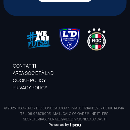
CONTATTI
AREA SOCIETÀ LND
COOKIE POLICY
PRIVACY POLICY
© 2025 FIGC - LND - DIVISIONE CALCIO A 5 | VIALE TIZIANO, 25 - 00196 ROMA |
TEL. 06.98876993 | MAIL: CALCIO5.GARE@LND.IT | PEC:
SEGRETERIAGENERALE@PEC.DIVISIONECALCIOA5.IT
Powered by