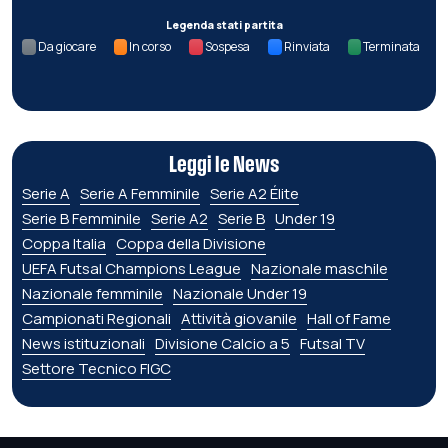
Legenda stati partita
Da giocare
In corso
Sospesa
Rinviata
Terminata
Leggi le News
Serie A
Serie A Femminile
Serie A2 Élite
Serie B Femminile
Serie A2
Serie B
Under 19
Coppa Italia
Coppa della Divisione
UEFA Futsal Champions League
Nazionale maschile
Nazionale femminile
Nazionale Under 19
Campionati Regionali
Attività giovanile
Hall of Fame
News istituzionali
Divisione Calcio a 5
Futsal TV
Settore Tecnico FIGC