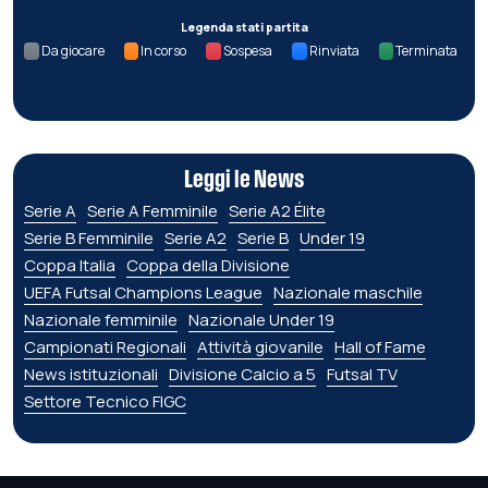
Legenda stati partita
Da giocare
In corso
Sospesa
Rinviata
Terminata
Leggi le News
Serie A
Serie A Femminile
Serie A2 Élite
Serie B Femminile
Serie A2
Serie B
Under 19
Coppa Italia
Coppa della Divisione
UEFA Futsal Champions League
Nazionale maschile
Nazionale femminile
Nazionale Under 19
Campionati Regionali
Attività giovanile
Hall of Fame
News istituzionali
Divisione Calcio a 5
Futsal TV
Settore Tecnico FIGC