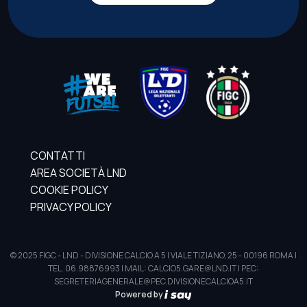
CONTATTI
AREA SOCIETÀ LND
COOKIE POLICY
PRIVACY POLICY
© 2025 FIGC - LND - DIVISIONE CALCIO A 5 | VIALE TIZIANO, 25 - 00196 ROMA |
TEL. 06.98876993 | MAIL: CALCIO5.GARE@LND.IT | PEC:
SEGRETERIAGENERALE@PEC.DIVISIONECALCIOA5.IT
Powered by