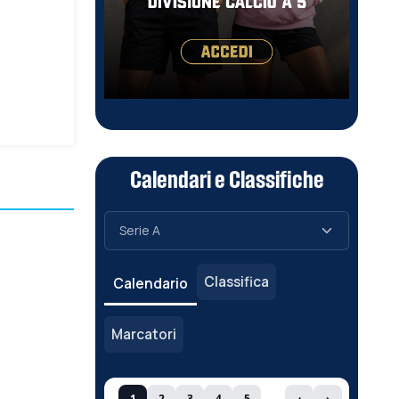
Calendari e Classifiche
Classifica
Calendario
Marcatori
1
2
3
4
5
‹
›