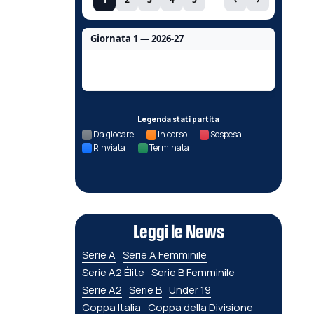
Giornata 1 — 2026-27
Nessun dato per questa giornata.
Legenda stati partita
Da giocare
In corso
Sospesa
Rinviata
Terminata
Leggi le News
Serie A
Serie A Femminile
Serie A2 Élite
Serie B Femminile
Serie A2
Serie B
Under 19
Coppa Italia
Coppa della Divisione