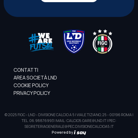
CONTATTI
AREA SOCIETÀ LND
COOKIE POLICY
PRIVACY POLICY
© 2025 FIGC - LND - DIVISIONE CALCIO A 5 | VIALE TIZIANO, 25 - 00196 ROMA |
TEL. 06.98876993 | MAIL: CALCIO5.GARE@LND.IT | PEC:
SEGRETERIAGENERALE@PEC.DIVISIONECALCIOA5.IT
Powered by