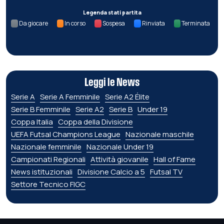
Legenda stati partita
Da giocare
In corso
Sospesa
Rinviata
Terminata
Leggi le News
Serie A
Serie A Femminile
Serie A2 Élite
Serie B Femminile
Serie A2
Serie B
Under 19
Coppa Italia
Coppa della Divisione
UEFA Futsal Champions League
Nazionale maschile
Nazionale femminile
Nazionale Under 19
Campionati Regionali
Attività giovanile
Hall of Fame
News istituzionali
Divisione Calcio a 5
Futsal TV
Settore Tecnico FIGC