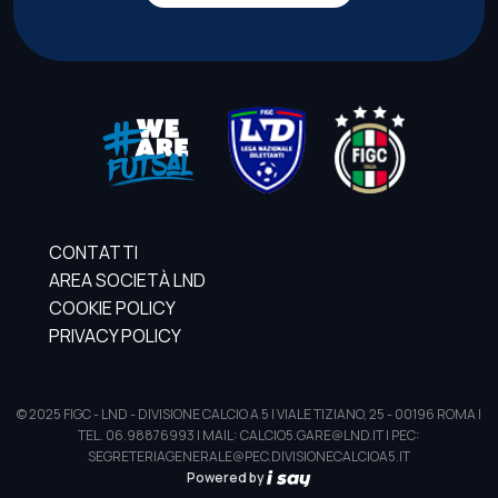
CONTATTI
AREA SOCIETÀ LND
COOKIE POLICY
PRIVACY POLICY
© 2025 FIGC - LND - DIVISIONE CALCIO A 5 | VIALE TIZIANO, 25 - 00196 ROMA |
TEL. 06.98876993 | MAIL: CALCIO5.GARE@LND.IT | PEC:
SEGRETERIAGENERALE@PEC.DIVISIONECALCIOA5.IT
Powered by