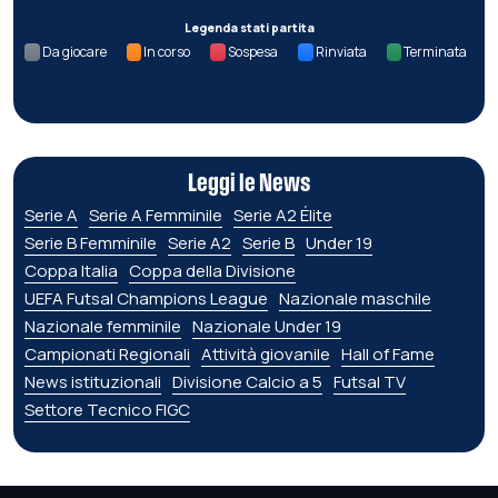
Legenda stati partita
Da giocare
In corso
Sospesa
Rinviata
Terminata
Leggi le News
Serie A
Serie A Femminile
Serie A2 Élite
Serie B Femminile
Serie A2
Serie B
Under 19
Coppa Italia
Coppa della Divisione
UEFA Futsal Champions League
Nazionale maschile
Nazionale femminile
Nazionale Under 19
Campionati Regionali
Attività giovanile
Hall of Fame
News istituzionali
Divisione Calcio a 5
Futsal TV
Settore Tecnico FIGC