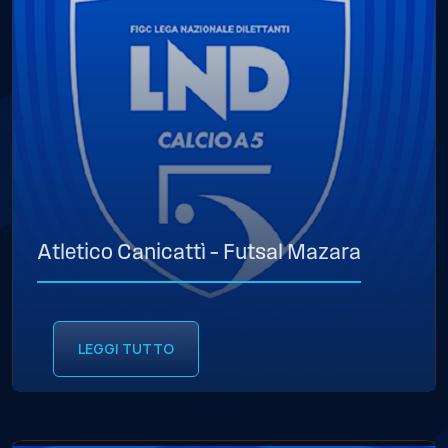
Atletico Canicattì – Futsal Mazara
LEGGI TUTTO