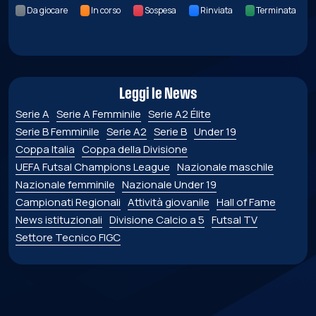
Da giocare
In corso
Sospesa
Rinviata
Terminata
Leggi le News
Serie A
Serie A Femminile
Serie A2 Élite
Serie B Femminile
Serie A2
Serie B
Under 19
Coppa Italia
Coppa della Divisione
UEFA Futsal Champions League
Nazionale maschile
Nazionale femminile
Nazionale Under 19
Campionati Regionali
Attività giovanile
Hall of Fame
News istituzionali
Divisione Calcio a 5
Futsal TV
Settore Tecnico FIGC