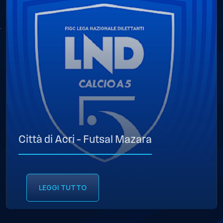
Città di Acri – Futsal Mazara
LEGGI TUTTO