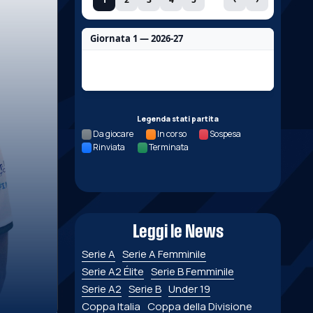
Giornata 1 — 2026-27
Nessun dato per questa giornata.
Legenda stati partita
Da giocare
In corso
Sospesa
Rinviata
Terminata
Leggi le News
Serie A
Serie A Femminile
Serie A2 Élite
Serie B Femminile
Serie A2
Serie B
Under 19
Coppa Italia
Coppa della Divisione