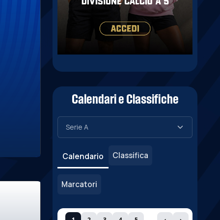
Calendari e Classifiche
Classifica
Calendario
Marcatori
1
2
3
4
5
‹
›